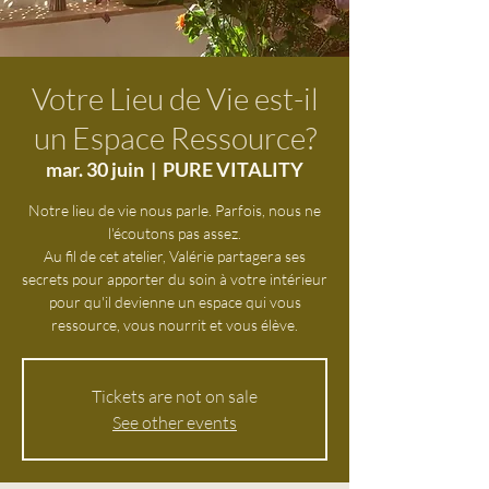
Votre Lieu de Vie est-il
un Espace Ressource?
mar. 30 juin
  |  
PURE VITALITY
Notre lieu de vie nous parle. Parfois, nous ne
l'écoutons pas assez.
Au fil de cet atelier, Valérie partagera ses
secrets pour apporter du soin à votre intérieur
pour qu'il devienne un espace qui vous
ressource, vous nourrit et vous élève.
Tickets are not on sale
See other events