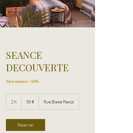
SEANCE
DECOUVERTE
1ère séance - 50%
35
euros
2 h
2
35 €
Rue Blaise Pascal
h
Réserver