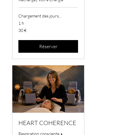
Chargement des jours...
1 h
30
30 €
euros
Réserver
HEART COHERENCE
Respiration consciente •