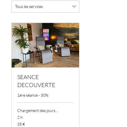
Tous les services
SEANCE
DECOUVERTE
1ère séance - 50%
Chargement des jours...
2 h
35
35 €
euros