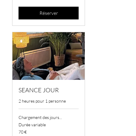
Réserver
SEANCE JOUR
2 heures pour 1 personne
Chargement des jours...
Durée variable
70
70 €
euros