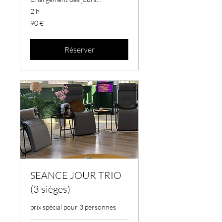
2 h
90
90 €
euros
Réserver
SEANCE JOUR TRIO
(3 sièges)
prix spécial pour 3 personnes