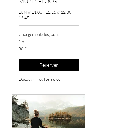
MUNZ FLOOR
LUN // 11.00 - 12.15 // 12.30 -
13.45
Chargement des jours...
1 h
30
30 €
euros
Réserver
Découvrir les formules