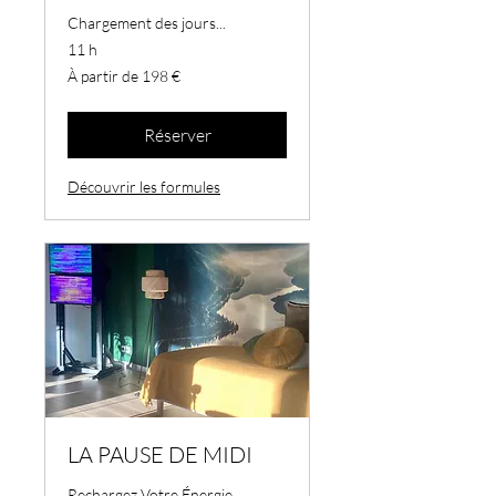
Chargement des jours...
11 h
À
À partir de 198 €
partir
de
198
euros
Réserver
Découvrir les formules
LA PAUSE DE MIDI
Rechargez Votre Énergie