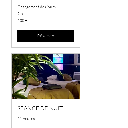
Chargement des jours...
2 h
130
130 €
euros
Réserver
SEANCE DE NUIT
11 heures