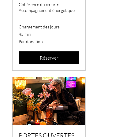
Cohérence du cœur •
Accompagnement énergétique
Chargement des jours...
45 min
Par
Par donation
donation
Réserver
PORTES OUVERTES