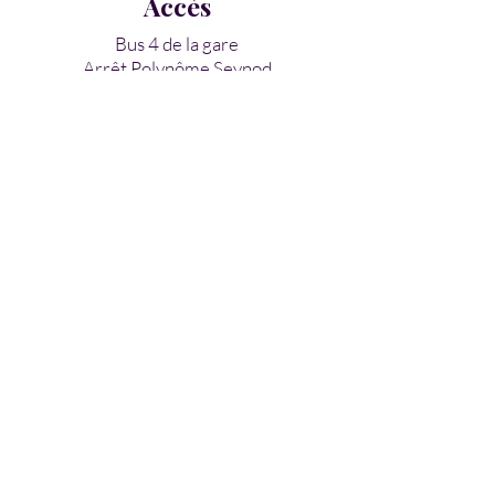
Accès
Bus 4 de la gare
Arrêt Polynôme Seynod
Parking gratuit sur place
Restons connectés
Recevez notre
newsletter
Prénom
*
Nom
*