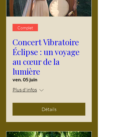
Complet
Concert Vibratoire
Éclipse : un voyage
au cœur de la
lumière
ven. 05 juin
Plus d'infos
Détails