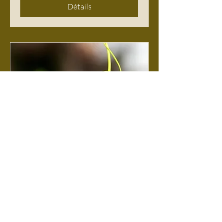
Détails
Complet
SYMPHONEE
SYSTEM, Une
experience
immersive unique
sam. 07 févr.