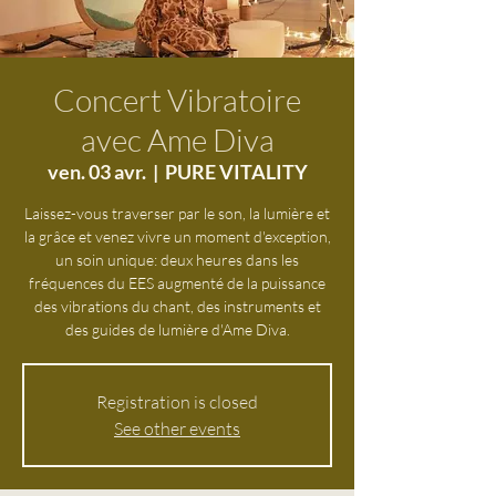
Concert Vibratoire
avec Ame Diva
ven. 03 avr.
  |  
PURE VITALITY
Laissez-vous traverser par le son, la lumière et
la grâce et venez vivre un moment d'exception,
un soin unique: deux heures dans les
fréquences du EES augmenté de la puissance
des vibrations du chant, des instruments et
des guides de lumière d'Ame Diva.
Registration is closed
See other events