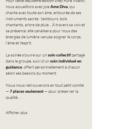
Pour cette deuxième édition chez Pure Vitality, 
nous accueillons avec joie 
Ame Diva
, qui 
chante avec toute son âme, entourée de ses 
instruments sacrés : tambours, bols 
chantants, arbre de pluie... À travers sa voix et 
sa présence, elle canalisera pour nous des 
énergies de lumière venues soigner le corps, 
l'âme et l'esprit.
La soirée s'ouvre sur un 
soin collectif
 partagé 
dans le groupe, suivi d'un 
soin individuel en 
guidance
, offert personnellement à chacun 
selon ses besoins du moment.
Nous nous retrouverons en tout petit comité 
— 
7 places seulement
 — pour préserver la 
qualité…
Afficher plus